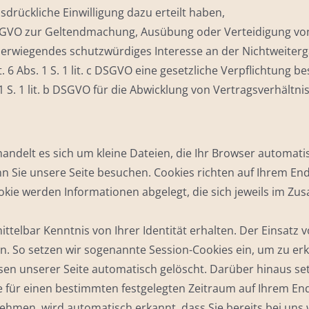
ausdrückliche Einwilligung dazu erteilt haben,
 f DSGVO zur Geltendmachung, Ausübung oder Verteidigung vo
erwiegendes schutzwürdiges Interesse an der Nichtweiterg
. 6 Abs. 1 S. 1 lit. c DSGVO eine gesetzliche Verpflichtung be
1 S. 1 lit. b DSGVO für die Abwicklung von Vertragsverhältnis
handelt es sich um kleine Dateien, die Ihr Browser automati
n Sie unsere Seite besuchen. Cookies richten auf Ihrem End
okie werden Informationen abgelegt, die sich jeweils im Z
ttelbar Kenntnis von Ihrer Identität erhalten. Der Einsatz 
. So setzen wir sogenannte Session-Cookies ein, um zu erk
en unserer Seite automatisch gelöscht. Darüber hinaus set
ie für einen bestimmten festgelegten Zeitraum auf Ihrem E
ehmen, wird automatisch erkannt, dass Sie bereits bei uns