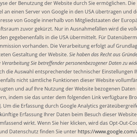
alyse der Benutzung der Website durch Sie ermöglichen. Die
l an einen Server von Google in den USA übertragen und dort
Adresse von Google innerhalb von Mitgliedstaaten der Euro
raum zuvor gekürzt. Nur in Ausnahmefällen wird die volle
en gegebenenfalls in die USA übermittelt. Für Datenübermit
ssion vorhanden. Die Verarbeitung erfolgt auf Grundlage d
teten Gestaltung der Website.
Sie haben das Recht aus Gründen
de Verarbeitung Sie betreffender personenbezogener Daten zu wid
ch die Auswahl entsprechender technischer Einstellungen Ih
enenfalls nicht sämtliche Funktionen dieser Website vollum
ugten und auf Ihre Nutzung der Website bezogenen Daten (i
rn, indem sie das unter dem folgenden Link verfügbare Brow
]. Um die Erfassung durch Google Analytics geräteübergrei
künftige Erfassung Ihrer Daten beim Besuch dieser Website
assend wirkt. Wenn Sie hier klicken, wird das Opt-Out-Cook
nd Datenschutz finden Sie unter
https://www.google.com/a